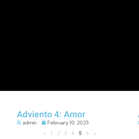
Adviento 4: Amor
admin
February 10, 2025
5
<
1
2
3
4
6
>