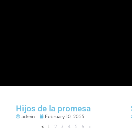
Hijos de la promesa
admin
February 10, 2025
<
1
2
3
4
5
6
>